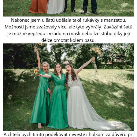
Nakonec jsem u šatů udělala také rukávky s manžetou.
Možností jsme zvažovaly více, ale tyto vyhrály. Zavázání šatů
je možné vepředu i vzadu na mašli nebo lze stuhu díky její
délce omotat kolem pasu.
A chtěla bych tímto poděkovat nevěstě i holkám za důvěru při