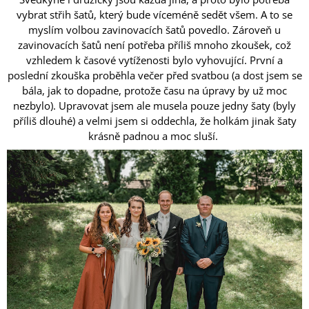
vybrat střih šatů, který bude víceméně sedět všem. A to se
myslím volbou zavinovacích šatů povedlo. Zároveň u
zavinovacích šatů není potřeba příliš mnoho zkoušek, což
vzhledem k časové vytíženosti bylo vyhovující. První a
poslední zkouška proběhla večer před svatbou (a dost jsem se
bála, jak to dopadne, protože času na úpravy by už moc
nezbylo). Upravovat jsem ale musela pouze jedny šaty (byly
příliš dlouhé) a velmi jsem si oddechla, že holkám jinak šaty
krásně padnou a moc sluší.