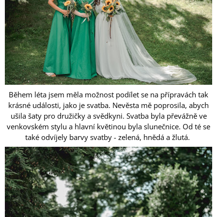
A
J
Í
T
?
Během léta jsem měla možnost podílet se na přípravách tak
krásné události, jako je svatba. Nevěsta mě poprosila, abych
HLEDAT
ušila šaty pro družičky a svědkyni. Svatba byla převážně ve
venkovském stylu a hlavní květinou byla slunečnice. Od té se
také odvíjely barvy svatby - zelená, hnědá a žlutá.