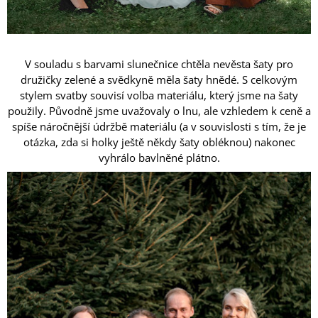
V souladu s barvami slunečnice chtěla nevěsta šaty pro
družičky zelené a svědkyně měla šaty hnědé. S celkovým
stylem svatby souvisí volba materiálu, který jsme na šaty
použily. Původně jsme uvažovaly o lnu, ale vzhledem k ceně a
spíše náročnější údržbě materiálu (a v souvislosti s tím, že je
otázka, zda si holky ještě někdy šaty obléknou) nakonec
vyhrálo bavlněné plátno.