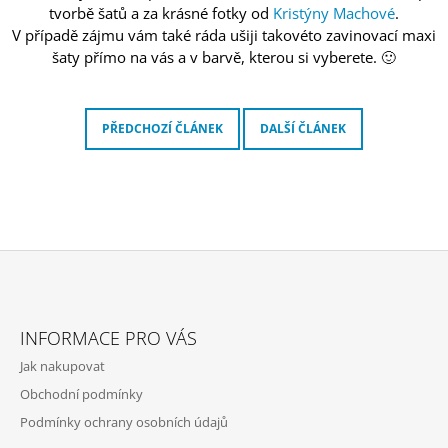
tvorbě šatů a za krásné fotky od
Kristýny Machové
.
V případě zájmu vám také ráda ušiji takovéto zavinovací maxi
šaty přímo na vás a v barvě, kterou si vyberete. 🙂
PŘEDCHOZÍ ČLÁNEK
DALŠÍ ČLÁNEK
Z
Á
INFORMACE PRO VÁS
P
Jak nakupovat
A
Obchodní podmínky
T
Podmínky ochrany osobních údajů
Í