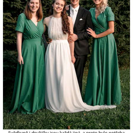
Svědkyně i družičky jsou každá jiná, a proto bylo potřeba