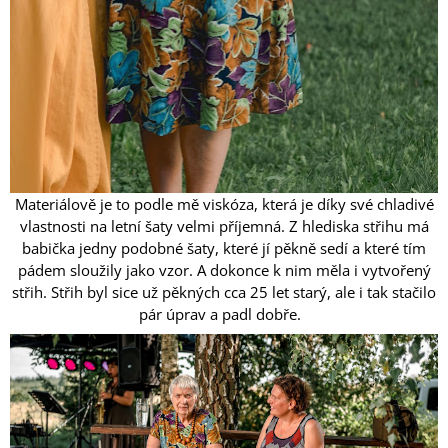
Materiálově je to podle mě viskóza, která je díky své chladivé
vlastnosti na letní šaty velmi příjemná. Z hlediska střihu má
babička jedny podobné šaty, které jí pěkně sedí a které tím
pádem sloužily jako vzor. A dokonce k nim měla i vytvořený
střih. Střih byl sice už pěkných cca 25 let starý, ale i tak stačilo
pár úprav a padl dobře.