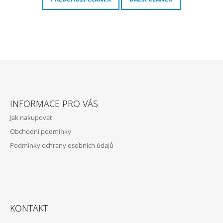
Z
Á
INFORMACE PRO VÁS
P
Jak nakupovat
A
Obchodní podmínky
T
Podmínky ochrany osobních údajů
Í
KONTAKT