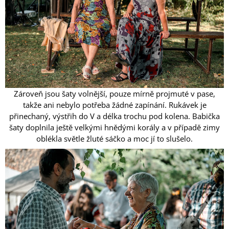
Zároveň jsou šaty volnější, pouze mírně projmuté v pase,
takže ani nebylo potřeba žádné zapínání. Rukávek je
přinechaný, výstřih do V a délka trochu pod kolena. Babička
šaty doplnila ještě velkými hnědými korály a v případě zimy
oblékla světle žluté sáčko a moc jí to slušelo.