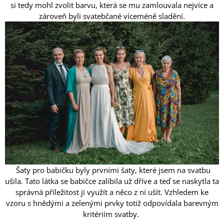
si tedy mohl zvolit barvu, která se mu zamlouvala nejvíce a
A
zároveň byli svatebčané víceméně sladění.
J
Í
T
?
HLEDAT
Šaty pro babičku byly prvními šaty, které jsem na svatbu
ušila. Tato látka se babičce zalíbila už dříve a teď se naskytla ta
správná příležitost ji využít a něco z ní ušít. Vzhledem ke
vzoru s hnědými a zelenými prvky totiž odpovídala barevným
kritériím svatby.