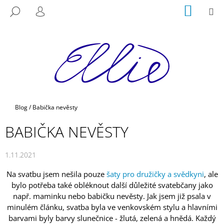
K
Přejít
NÁKUP
M
HLEDAT
na
KOŠÍK
O
PŘIHLÁŠENÍ
ZPĚT
ZPĚT
obsah
Š
Í
C
K
O
P
O
T
Domů
Blog
/
Babička nevěsty
Ř
BABIČKA NEVĚSTY
E
B
1.11.2021
U
J
Na svatbu jsem nešila pouze
šaty pro družičky a svědkyni
, ale
E
bylo potřeba také obléknout další důležité svatebčany jako
T
např. maminku nebo babičku nevěsty. Jak jsem již psala v
minulém článku, svatba byla ve venkovském stylu a hlavními
E
barvami byly barvy slunečnice - žlutá, zelená a hnědá. Každý
N