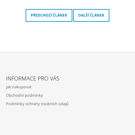
PŘEDCHOZÍ ČLÁNEK
DALŠÍ ČLÁNEK
Z
Á
INFORMACE PRO VÁS
P
Jak nakupovat
A
Obchodní podmínky
T
Podmínky ochrany osobních údajů
Í