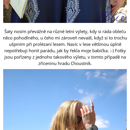
Šaty nosím převážně na různé letní výlety, kdy si ráda obleču
něco pohodlného, u čeho mi zároveň nevadí, když si to trochu
ušpiním při prolézaní lesem. Navíc v lese většinou úplně
nepotřebuji honit parádu, jak by řekla moje babička. :-) Fotky
jsou pořízeny z jednoho takového výletu, v tomto případě na
zříceninu hradu Choustník.