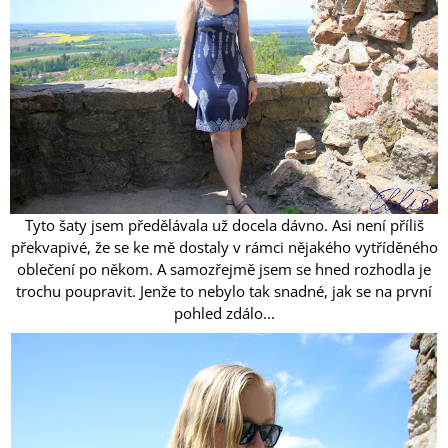
A
J
Í
T
?
Tyto šaty jsem předělávala už docela dávno. Asi není příliš
HLEDAT
překvapivé, že se ke mě dostaly v rámci nějakého vytříděného
oblečení po někom. A samozřejmě jsem se hned rozhodla je
trochu poupravit. Jenže to nebylo tak snadné, jak se na první
pohled zdálo...