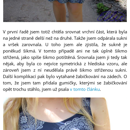
V první řadě jsem totiž chtěla srovnat vrchní část, která byla
na jedné straně delší než na druhé. Takže jsem odpárala sukni
a vršek zarovnala. U toho jsem ale zjistila, že sukně je
poněkud šikmá. V tomto případě ani ne tak úplně šikmo
střižená, jako spíše šikmo potištěná. Srovnala jsem ji tedy tak
nějak, aby byla co nejvíce symetrická z hlediska vzoru, ale
zároveň jsem z ní neudělala právě šikmo střiženou sukni.
Další komplikací pak bylo vytahané žabičkování na zádech. O
tom, že jsem tam přidala gumičky, kterými se žabičkování
opět trochu stáhlo, jsem už psala
v tomto článku
.