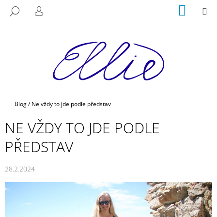
K
Přejít
NÁKUP
M
HLEDAT
na
KOŠÍK
O
PŘIHLÁŠENÍ
ZPĚT
ZPĚT
obsah
Š
Í
C
K
O
P
O
T
Domů
Blog
/
Ne vždy to jde podle představ
Ř
NE VŽDY TO JDE PODLE
E
B
PŘEDSTAV
U
J
28.2.2024
E
T
E
N