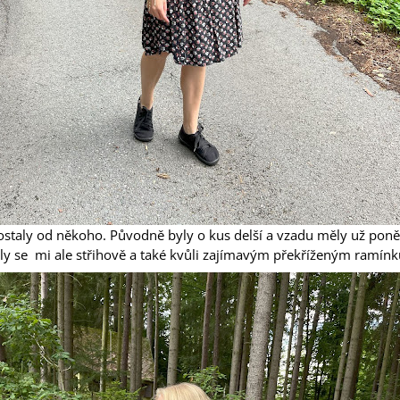
dostaly od někoho. Původně byly o kus delší a vzadu měly už pon
ily se mi ale střihově a také kvůli zajímavým překříženým ramín