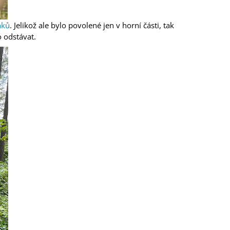
nků
. Jelikož ale bylo povolené jen v horní části, tak
o odstávat.