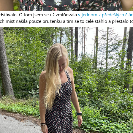
odstávalo. O tom jsem se už zmiňovala
v jednom z předešlých člá
ch míst našila pouze pruženku a tím se to celé stáhlo a přestalo t