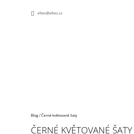
K
Přejít
na
O
ZPĚT
ZPĚT
ellies@ellies.cz
obsah
DO
DO
Š
OBCHODU
OBCHODU
Í
K
Domů
Blog
/
Černé květované šaty
ČERNÉ KVĚTOVANÉ ŠATY