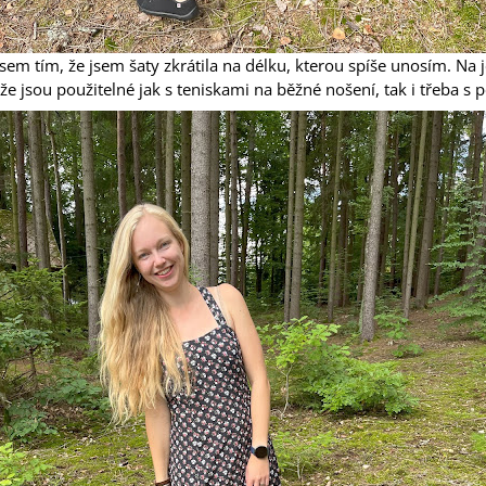
em tím, že jsem šaty zkrátila na délku, kterou spíše unosím. Na je
í, že jsou použitelné jak s teniskami na běžné nošení, tak i třeba 