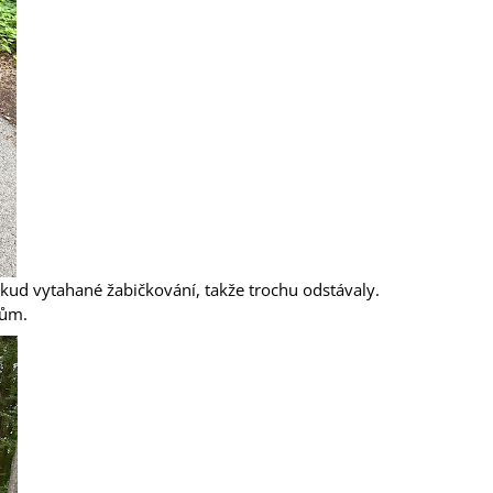
ěkud vytahané žabičkování, takže trochu odstávaly.
kům.