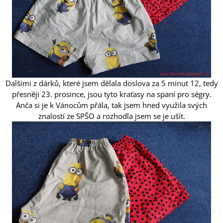
A
J
Í
T
?
Dalšími z dárků, které jsem dělala doslova za 5 minut 12, tedy
přesněji 23. prosince, jsou tyto kraťasy na spaní pro ségry.
Anča si je k Vánocům přála, tak jsem hned využila svých
HLEDAT
znalostí ze SPŠO a rozhodla jsem se je ušít.