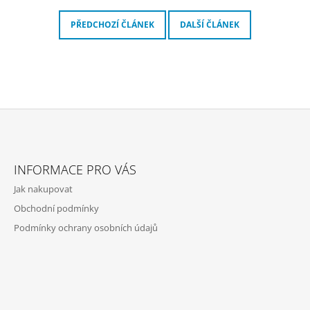
PŘEDCHOZÍ ČLÁNEK
DALŠÍ ČLÁNEK
Z
Á
INFORMACE PRO VÁS
P
Jak nakupovat
A
Obchodní podmínky
T
Podmínky ochrany osobních údajů
Í