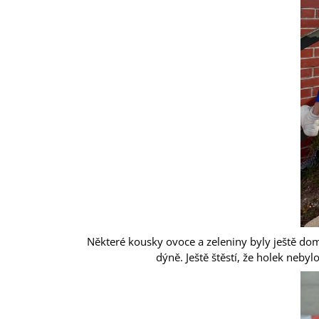
Některé kousky ovoce a zeleniny byly ještě doma
dýně. Ještě štěstí, že holek neby