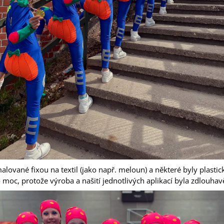
lované fixou na textil (jako např. meloun) a některé byly plastick
lo moc, protože výroba a našití jednotlivých aplikací byla zdlouhav