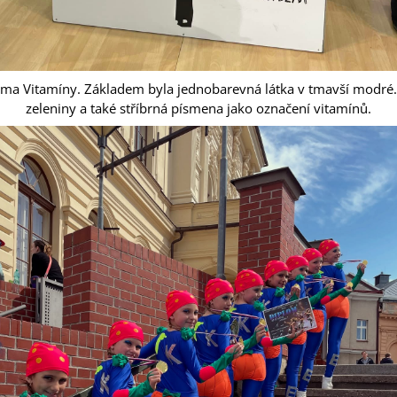
éma Vitamíny. Základem byla jednobarevná látka v tmavší modré. 
zeleniny a také stříbrná písmena jako označení vitamínů.