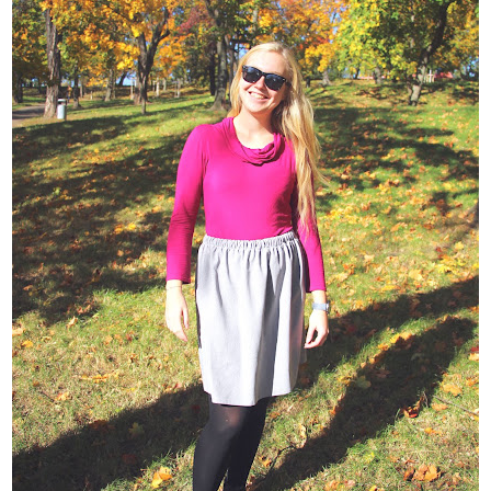
A
J
Í
T
?
HLEDAT