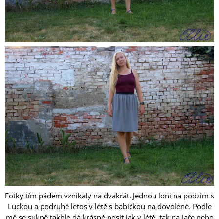
Fotky tím pádem vznikaly na dvakrát. Jednou loni na podzim s
Luckou a podruhé letos v létě s babičkou na dovolené. Podle
mě se sukně takhle dá krásně nosit jak v létě, tak na jaře nebo