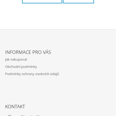
Z
Á
INFORMACE PRO VÁS
P
Jak nakupovat
A
Obchodní podmínky
T
Podmínky ochrany osobních údajů
Í
KONTAKT