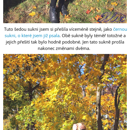
Tuto šedou sukni jsem si přešila víceméně stejně, jako
černou
sukni, o které jsem již psala
. Obě sukně byly téměř totožné a
jejich přešití tak bylo hodně podobné. Jen tato sukně prošla
nakonec změnami dvěma.