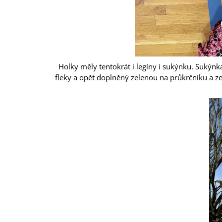
Holky měly tentokrát i legíny i sukýnku. Sukýnk
fleky a opět doplněný zelenou na průkrčníku a ze