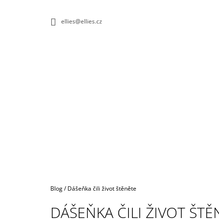
K
Přejít
na
O
ZPĚT
ZPĚT
ellies@ellies.cz
obsah
DO
DO
Š
OBCHODU
OBCHODU
Í
K
Domů
Blog
/
Dášeňka čili život štěněte
DÁŠEŇKA ČILI ŽIVOT ŠTĚ