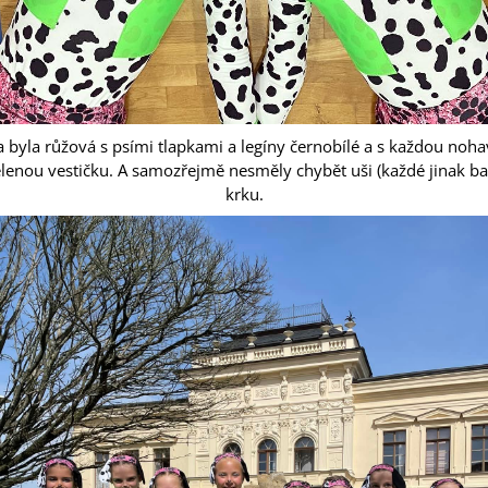
a byla růžová s psími tlapkami a legíny černobílé a s každou nohav
lenou vestičku. A samozřejmě nesměly chybět uši (každé jinak ba
krku.