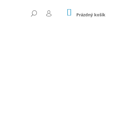
NÁKUPNÍ
HLEDAT
KOŠÍK
Prázdný košík
PŘIHLÁŠENÍ