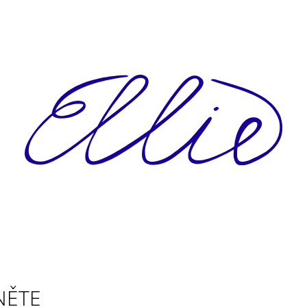
CO POTŘEBUJETE NAJÍT?
HLEDAT
NĚTE