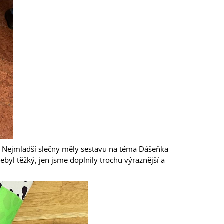
é. Nejmladší slečny měly sestavu na téma Dášeňka
ebyl těžký, jen jsme doplnily trochu výraznější a