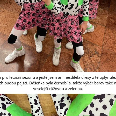
 pro letošní sezonu a ještě js
em ani nesdílela dresy z té uplynul
nich budou pejsci. Dášeňka byla černobílá, takže výběr barev také n
veselejší růžovou a zelenou.