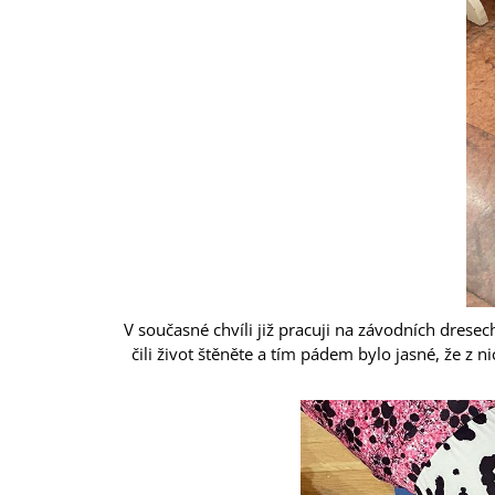
V současné chvíli již pracuji na závodních dresech
čili život štěněte a tím pádem bylo jasné, že z 