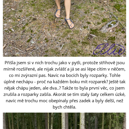
Přišla jsem si v nich trochu jako v pytli, protože střihově jsou
mírně rozšířené, ale nijak zvlášť a já se asi lépe cítím v něčem,
co mi zvýrazní pas. Navíc na bocích byly rozparky. Tohle
úplně nechápu - proč na každém boku mít rozparek? Ještě tak
nějak chápu jeden, ale dva..? Takže to byla první věc, co jsem
zrušila a rozparky zašila. Akorát se tím staly šaty celkem úzké,
navíc mě trochu moc obepínaly přes zadek a byly delší, než
bych chtěla.