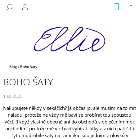
K
Přejít
NÁKUP
M
HLEDAT
na
KOŠÍK
O
PŘIHLÁŠENÍ
ZPĚT
ZPĚT
obsah
Š
Í
C
K
O
P
O
T
Domů
Blog
/
Boho šaty
Ř
BOHO ŠATY
E
B
13.8.2025
U
J
Nakupujete někdy v sekáčích? Já občas jo, ale musím na to mít
E
náladu, protože ne vždy mě baví se probírat tou spoustou
T
věcí. (I když vlastně obecně ani do obchodů s oblečením moc
nechodím, protože mě víc baví vybírat látky a z nich pak šít.)
E
Tyto modrobílé šaty na ramínka jsou jedním z úlovků v
N